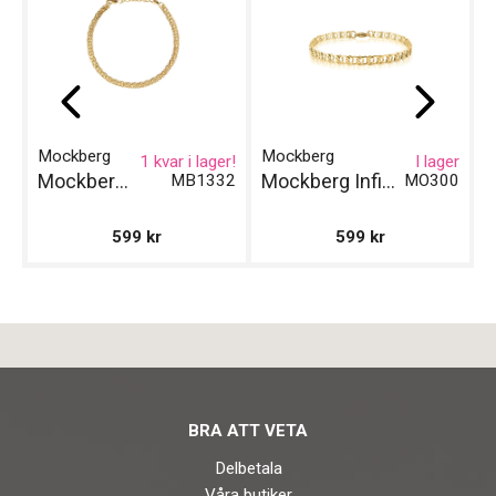
Klockmaster Örebro
Klockmaster Östersund
Mockberg
Mockberg
M
1 kvar i lager!
I lager
Mockberg Darling Gold Small Armband
Mockberg Infinity Gold Armband
MB1332
MO300
599
kr
599
kr
BRA ATT VETA
Delbetala
Våra butiker