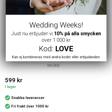
Wedding Weeks!
Just nu erbjuder vi
10% på alla smycken
över 1 000 kr
Mockberg
Kod:
LOVE
Mockberg Infinity Gold
Armband
Kan ej kombineras med andra koder eller erbjudanden.
MO300
599
kr
I lager
Snabba leveranser
Fri frakt över 1000 kr