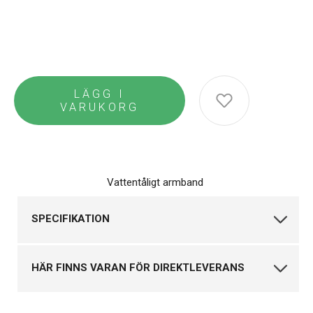
LÄGG I
VARUKORG
Vattentåligt armband
SPECIFIKATION
Varumärke
Mockberg
HÄR FINNS VARAN FÖR DIREKTLEVERANS
Kollektion
Infinity
Produkttyp
Armband
Klockmaster Falkenberg