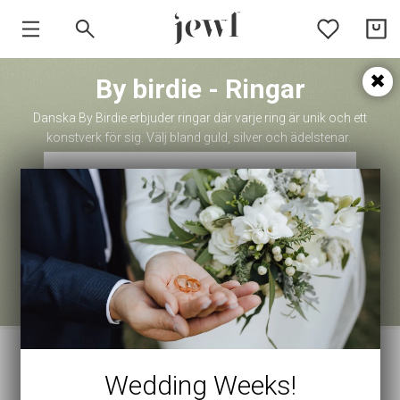
By birdie - Ringar
HEM
Danska By Birdie erbjuder ringar där varje ring är unik och ett
SMYCKEN
konstverk för sig. Välj bland guld, silver och ädelstenar.
VARUMÄRKEN
Wedding Weeks!