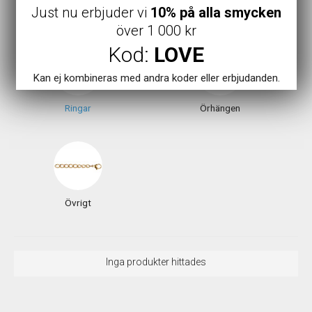
Just nu erbjuder vi
10% på alla smycken
Armband
Halsband
över 1 000 kr
Kod:
LOVE
Kan ej kombineras med andra koder eller erbjudanden.
Ringar
Örhängen
Övrigt
Inga produkter hittades