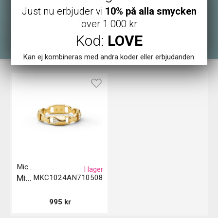
Just nu erbjuder vi
10% på alla smycken
över 1 000 kr
Kod:
LOVE
Kan ej kombineras med andra koder eller erbjudanden.
Michael Kors
I lager
Michael Kors Ring - Guld
MKC1024AN710508
995
kr