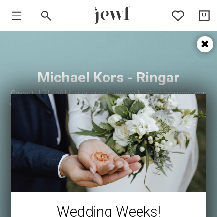
HEM
SMYCKEN
Michael Kors - Ringar
VARUMÄRKEN
Oavsett tillfälle så hittar du ringar i både guld, silver och rosé som
ger din outfit det där lilla extra i Michael Kors kollektion med ringar.
Bär som dem är eller matcha med flera ringar för att ta dina
accessoarer till nästa nivå.
Wedding Weeks!