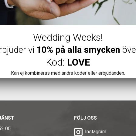
Ringar
Örhängen
Övrigt
Wedding Weeks!
rbjuder vi
10% på alla smycken
öve
Kod:
LOVE
Kan ej kombineras med andra koder eller erbjudanden.
JÄNST
FÖLJ OSS
52 00
Instagram