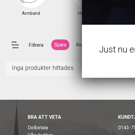
Armband
Halsband
Spara
Rensa
Filtrera
Just nu e
Inga produkter hittades
BRA ATT VETA
KUNDT
Delbetala
0143-7