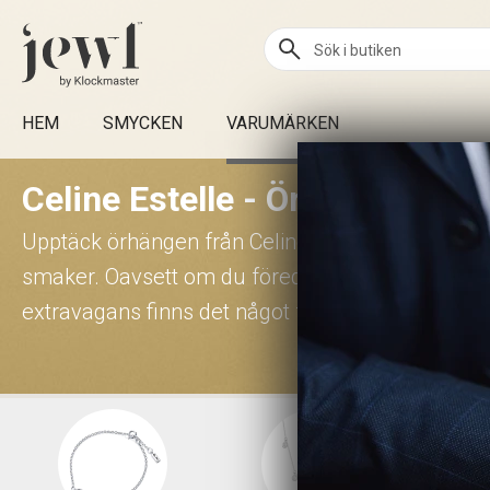
HEM
SMYCKEN
VARUMÄRKEN
Celine Estelle - Örhängen
Upptäck örhängen från CelineEstelle, designade för
smaker. Oavsett om du föredrar enkel elegans e
extravagans finns det något för dig.