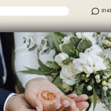
0143
 att tilltala alla
ller glamourös