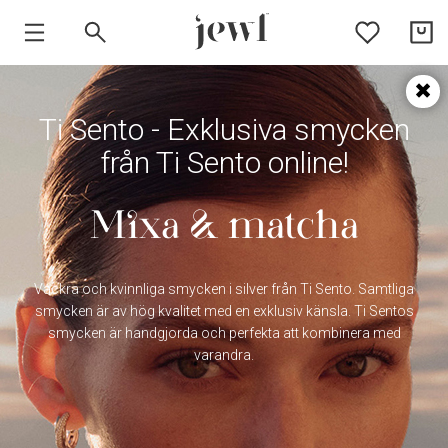
HEM
Ti Sento - Exklusiva smycken
SMYCKEN
från Ti Sento online!
VARUMÄRKEN
Mixa & matcha
Vackra och kvinnliga smycken i silver från Ti Sento. Samtliga
smycken är av hög kvalitet med en exklusiv känsla. Ti Sentos
smycken är handgjorda och perfekta att kombinera med
varandra.