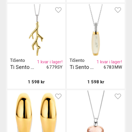
TiSento
TiSento
1 kvar i lager!
1 kvar i lager!
Ti Sento Milano Pendant
Ti Sento Milano Pendant Gild
6779SY
6783MW
1 598
kr
1 598
kr