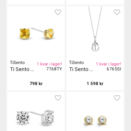
TiSento
TiSento
1 kvar i lager!
1 kvar i lager!
Ti Sento Milano Örhängen Gil - Guld
Ti Sento Milano Pendant
7768TY
6765SI
798
kr
1 598
kr