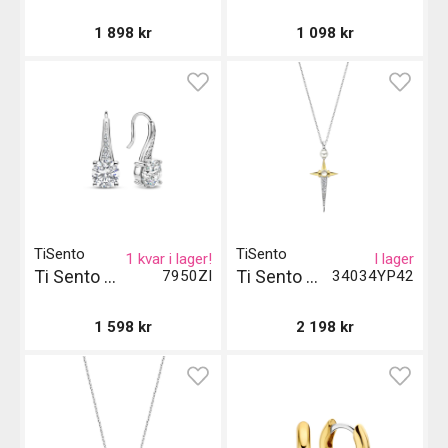
1 898
kr
1 098
kr
TiSento
TiSento
1 kvar i lager!
I lager
Ti Sento Milano Örhängen
Ti Sento Milano Halsband
7950ZI
34034YP42
1 598
kr
2 198
kr