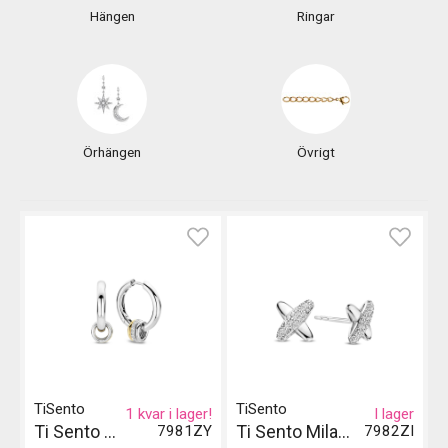
Hängen
Ringar
Örhängen
Övrigt
TiSento
TiSento
1 kvar i lager!
I lager
Ti Sento Milano Örhängen
Ti Sento Milano Örhängen - Silver
7981ZY
7982ZI