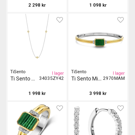
2 298
kr
1 098
kr
TiSento
TiSento
I lager
I lager
Ti Sento Milano Halsband
Ti Sento Milano Armband - Malakit
34035ZY42
2970MAM
1 998
kr
3 998
kr