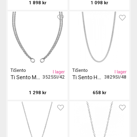
1 898
kr
1 098
kr
TiSento
TiSento
I lager
I lager
Ti Sento Milano Halsband
Ti Sento Halsband
3525SI/42
3829SI/48
1 298
kr
658
kr