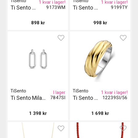
TiSento
TiSento
1 kvar i lager!
1 kvar i lager!
Ti Sento Milano Ear Charms
Ti Sento Milano Ear Charms - Gul
9173WM
9199TY
898
kr
998
kr
TiSento
TiSento
I lager
1 kvar i lager!
Ti Sento Milano Örhängen - Silver
Ti Sento Milano Ring - Guld
7847SI
12239SI/56
1 398
kr
1 698
kr