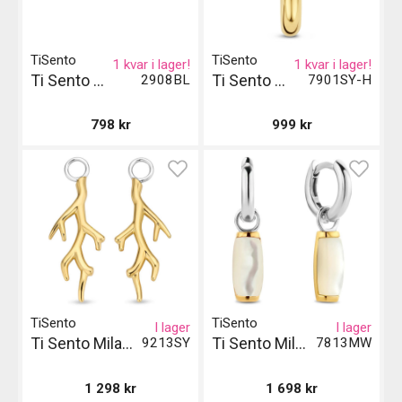
TiSento
TiSento
1 kvar i lager!
1 kvar i lager!
Ti Sento Milano Armband
Ti Sento Milano Single Earring
2908BL
7901SY-H
798
kr
999
kr
TiSento
TiSento
I lager
I lager
Ti Sento Milano Earcharms
Ti Sento Milano Örhängen
9213SY
7813MW
1 298
kr
1 698
kr