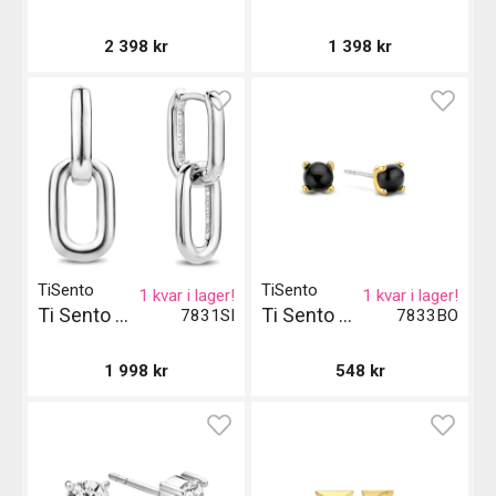
2 398
kr
1 398
kr
TiSento
TiSento
1 kvar i lager!
1 kvar i lager!
Ti Sento Milano Örhängen
Ti Sento Milano Örhängen
7831SI
7833BO
1 998
kr
548
kr