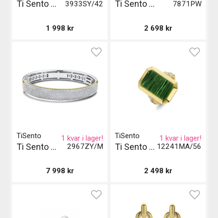
Ti Sento Milano Halsband Gil - Guld
Ti Sento Milano Örhängen
3933SY/42
7871PW
1 998
kr
2 698
kr
TiSento
TiSento
1 kvar i lager!
1 kvar i lager!
Ti Sento Milano Armband
Ti Sento Milano Ring - Guld
2967ZY/M
12241MA/56
7 998
kr
2 498
kr