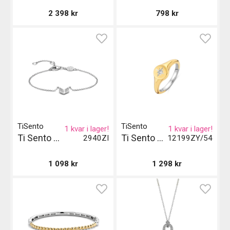
2 398
kr
798
kr
TiSento
TiSento
1 kvar i lager!
1 kvar i lager!
Ti Sento Milano Armband
Ti Sento Milano Ring Gilded - Guld
2940ZI
12199ZY/54
1 098
kr
1 298
kr