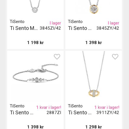
TiSento
TiSento
I lager
I lager
Ti Sento Milano Halsband - Silver
Ti Sento Milano Halsband
3845ZI/42
3845ZY/42
1 198
kr
1 398
kr
TiSento
TiSento
1 kvar i lager!
1 kvar i lager!
Ti Sento Milano Armband - Stål och Kristall
Ti Sento Milano Halsband Gil - Guld
2887ZI
3911ZY/42
1 398
kr
1 298
kr