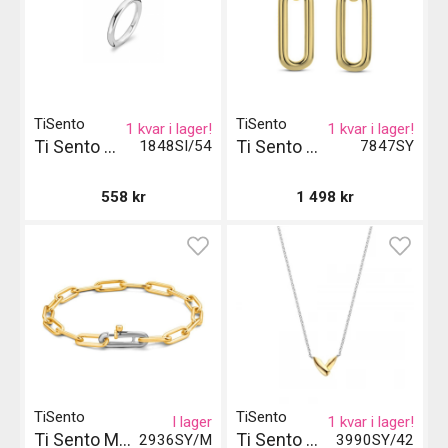
TiSento
TiSento
1 kvar i lager!
1 kvar i lager!
Ti Sento Ring 17.25mm - Silver
Ti Sento Milano Örhängen
1848SI/54
7847SY
558
kr
1 498
kr
TiSento
TiSento
I lager
1 kvar i lager!
Ti Sento Milano Armband - Guld
Ti Sento Milano Halsband
2936SY/M
3990SY/42