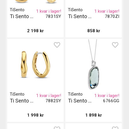
TiSento
TiSento
1 kvar i lager!
1 kvar i lager!
Ti Sento Milano Örhängen
Ti Sento Milano Örhängen
7831SY
7870ZI
2 198
kr
858
kr
TiSento
TiSento
1 kvar i lager!
1 kvar i lager!
Ti Sento Milano Örhängen - Guld
Ti Sento Milano Pendant - Silver och Grön
7882SY
6766GG
1 998
kr
1 898
kr