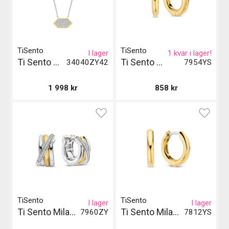
TiSento
TiSento
I lager
1 kvar i lager!
Ti Sento Milano Halsband - Silver och Guld
Ti Sento Milano Örhängen
34040ZY42
7954YS
1 998
kr
858
kr
TiSento
TiSento
I lager
I lager
Ti Sento Milano Örhängen
Ti Sento Milano Örhängen
7960ZY
7812YS