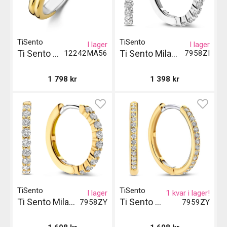
TiSento
TiSento
I lager
I lager
Ti Sento Milano Ring - Malakit
Ti Sento Milano Örhängen - Silver
12242MA56
7958ZI
1 798
kr
1 398
kr
TiSento
TiSento
I lager
1 kvar i lager!
Ti Sento Milano Örhängen - Guld
Ti Sento Milano Örhängen
7958ZY
7959ZY