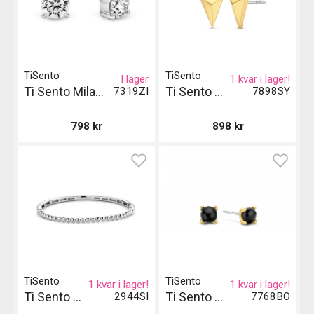
TiSento
TiSento
I lager
1 kvar i lager!
Ti Sento Milano Örhängen
Ti Sento Milano Örhängen
7319ZI
7898SY
798
kr
898
kr
TiSento
TiSento
1 kvar i lager!
1 kvar i lager!
Ti Sento Milano Armband
Ti Sento Milano Örhängen - Svart och Guld
2944SI
7768BO