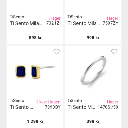
TiSento
TiSento
I lager
I lager
Ti Sento Milano Örhängen - Silver
Ti Sento Milano Örhängen - Guld
7321ZI
7597ZY
898
kr
998
kr
TiSento
TiSento
1 kvar i lager!
I lager
Ti Sento Milano Örhängen
Ti Sento Milano Ring
7893BY
1470SI/50
1 298
kr
398
kr