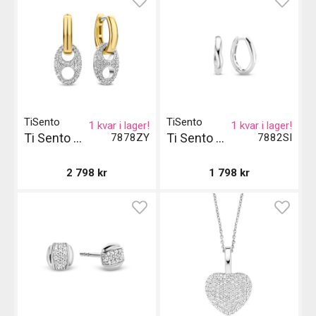
TiSento
TiSento
1 kvar i lager!
1 kvar i lager!
Ti Sento Milano Örhängen - Guld och Silver
Ti Sento Milano Örhängen
7878ZY
7882SI
2 798
kr
1 798
kr