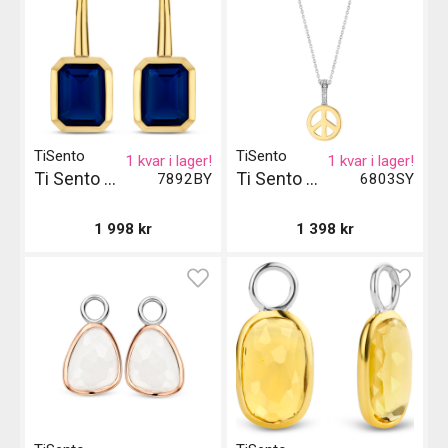
TiSento
TiSento
1 kvar i lager!
1 kvar i lager!
Ti Sento Milano Örhängen - Gul/Blå
Ti Sento Milano Pendant - Silver och Guld
7892BY
6803SY
1 998
kr
1 398
kr