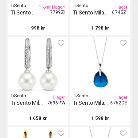
TiSento
TiSento
1 kvar i lager!
I lager
Ti Sento Milano Örhängen
Ti Sento Milano Pendant
7799ZI
6745ZI
998
kr
1 798
kr
TiSento
TiSento
I lager
I lager
Ti Sento Milano Örhängen
Ti Sento Milano Pendant - Blå
7696PW
6762DB
1 658
kr
1 598
kr