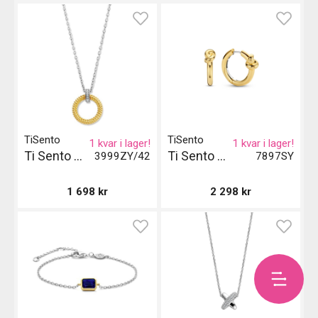
TiSento
TiSento
1 kvar i lager!
1 kvar i lager!
Ti Sento Milano Halsband - Guld och Silver
Ti Sento Milano Örhängen
3999ZY/42
7897SY
1 698
kr
2 298
kr