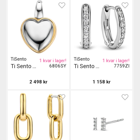
TiSento
TiSento
1 kvar i lager!
1 kvar i lager!
Ti Sento Milano Pendant
Ti Sento Milano Örhängen
6806SY
7759ZI
2 498
kr
1 158
kr