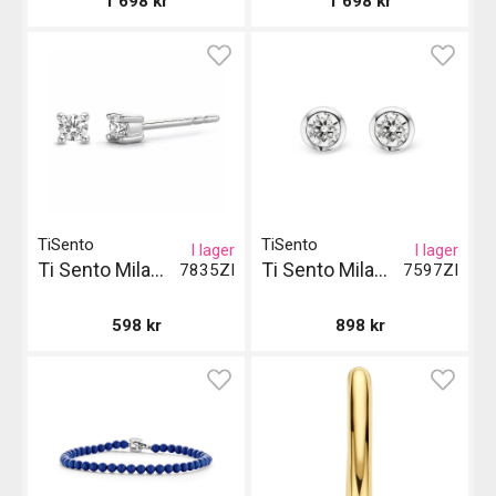
1 698
kr
1 698
kr
TiSento
TiSento
I lager
I lager
Ti Sento Milano Örhängen - Silver
Ti Sento Milano Örhängen - Silver
7835ZI
7597ZI
598
kr
898
kr