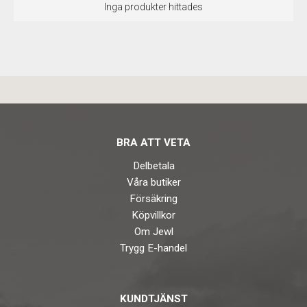
Inga produkter hittades
BRA ATT VETA
Delbetala
Våra butiker
Försäkring
Köpvillkor
Om Jewl
Trygg E-handel
KUNDTJÄNST