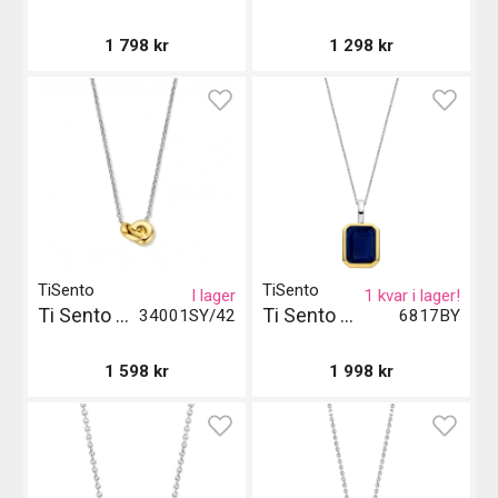
1 798
kr
1 298
kr
TiSento
TiSento
I lager
1 kvar i lager!
Ti Sento Milano Halsband - Guld och Silver
Ti Sento Milano Pendant - Guld och Silver
34001SY/42
6817BY
1 598
kr
1 998
kr