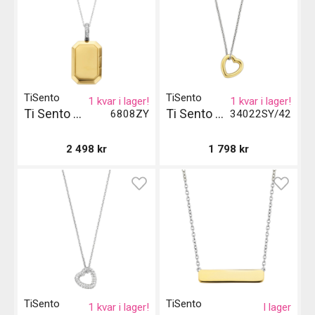
TiSento
TiSento
1 kvar i lager!
1 kvar i lager!
Ti Sento Milano Pendant
Ti Sento Milano Halsband
6808ZY
34022SY/42
2 498
kr
1 798
kr
TiSento
TiSento
1 kvar i lager!
I lager