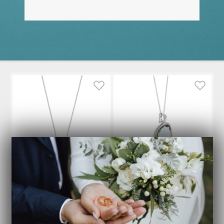
TiSento
TiSento
I lager
1 kvar i lager!
Ti Sento Milano Halsband - Silver och Guld
Ti Sento Milano Pendant - Silver och Grön
34040ZY42
6766GG
1 998
kr
1 898
kr