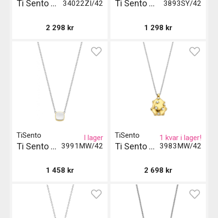
Ti Sento Milano Halsband
Ti Sento Milano Halsband Gil
34022ZI/42
3893SY/42
2 298
kr
1 298
kr
TiSento
TiSento
I lager
1 kvar i lager!
Ti Sento Milano Halsband - Silver och Guld och Pär
Ti Sento Milano Halsband
3991MW/42
3983MW/42
1 458
kr
2 698
kr