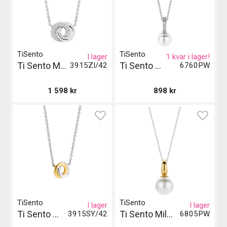
TiSento
TiSento
I lager
1 kvar i lager!
Ti Sento Milano Halsband - Silver
Ti Sento Milano Pendant - Vit
3915ZI/42
6760PW
1 598
kr
898
kr
TiSento
TiSento
I lager
I lager
Ti Sento Milano Halsband – Silver och Guld
Ti Sento Milano Pendant - Guld
3915SY/42
6805PW