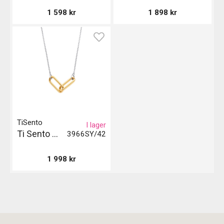
1 598
kr
1 898
kr
TiSento
I lager
Ti Sento Milano Halsband Gil - Guld
3966SY/42
1 998
kr