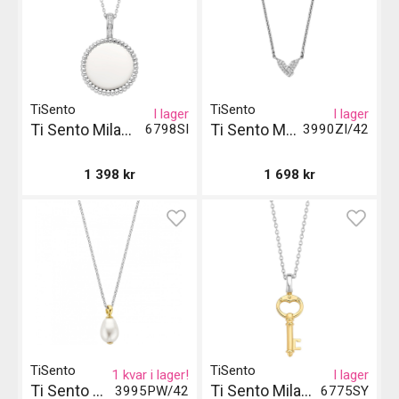
TiSento
TiSento
I lager
I lager
Ti Sento Milano Pendant
Ti Sento Milano Halsband - Stål och Kristall
6798SI
3990ZI/42
1 398
kr
1 698
kr
TiSento
TiSento
1 kvar i lager!
I lager
Ti Sento Milano Halsband - Silver/vit/guld
Ti Sento Milano Pendant - Guld
3995PW/42
6775SY