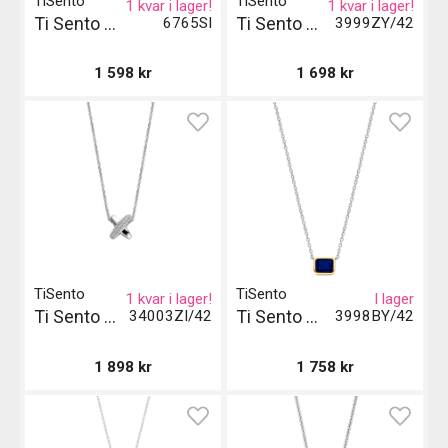
TiSento
TiSento
1 kvar i lager!
1 kvar i lager!
Ti Sento Milano Pendant
Ti Sento Milano Halsband - Guld och Silver
6765SI
3999ZY/42
1 598
kr
1 698
kr
TiSento
TiSento
1 kvar i lager!
I lager
Ti Sento Milano Halsband
Ti Sento Milano Halsband
34003ZI/42
3998BY/42
1 898
kr
1 758
kr