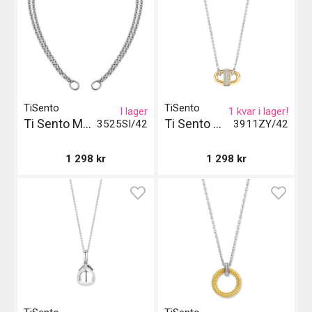
TiSento
TiSento
I lager
1 kvar i lager!
Ti Sento Milano Halsband
Ti Sento Milano Halsband Gil - Guld
3525SI/42
3911ZY/42
1 298
kr
1 298
kr