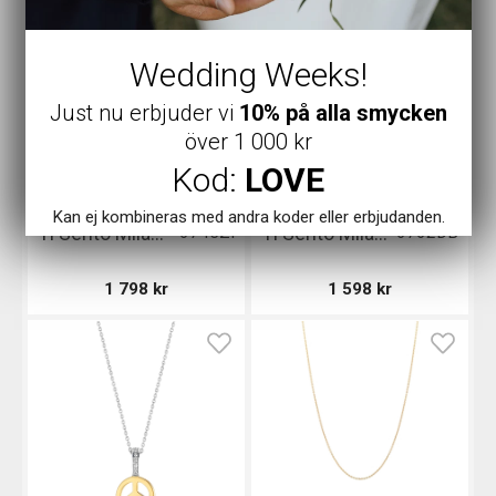
Wedding Weeks!
Just nu erbjuder vi
10% på alla smycken
över 1 000 kr
Kod:
LOVE
TiSento
TiSento
I lager
I lager
Kan ej kombineras med andra koder eller erbjudanden.
Ti Sento Milano Pendant
Ti Sento Milano Pendant - Blå
6745ZI
6762DB
1 798
kr
1 598
kr