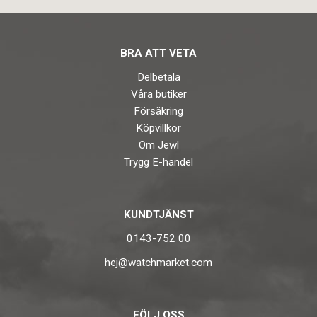
BRA ATT VETA
Delbetala
Våra butiker
Försäkring
Köpvillkor
Om Jewl
Trygg E-handel
KUNDTJÄNST
0143-752 00
hej@watchmarket.com
FÖLJ OSS