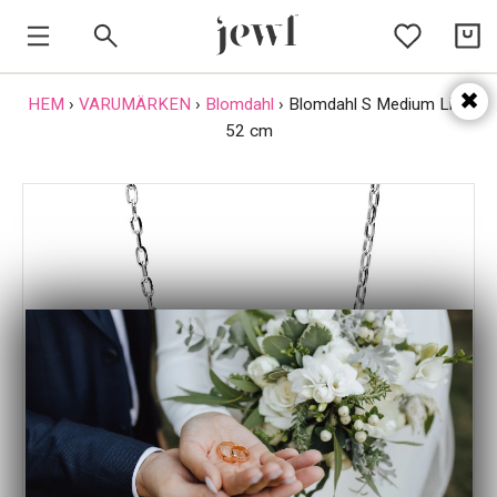
HEM
HEM
›
VARUMÄRKEN
›
Blomdahl
›
Blomdahl S Medium Link
52 cm
SMYCKEN
VARUMÄRKEN