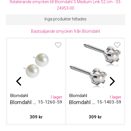
Relaterande smycken till Blomdahl S Medium Link 52 cm - 33-
Klockmaster Sundsvall
Material
Stål
24953-00
Längd
52 cm
VARUMÄRKET HITTAR DU HOS
Inga produkter hittades
Klockmaster Hudiksvall
Bästsäljande smycken från Blomdahl
Klockmaster Kungälv
Klockmaster Norrtälje
Klockmaster Sundsvall
Blomdahl
Blomdahl
B
I lager
I lager
Blomdahl NT Pearl 12 mm, White
Blomdahl ST Tiffany Pearl 4 mm, White
15-1260-59
15-1403-59
309
kr
309
kr