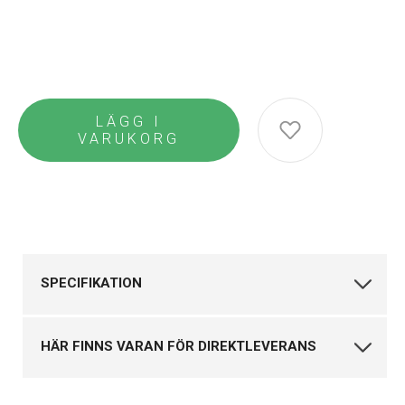
LÄGG I
VARUKORG
SPECIFIKATION
Varumärke
Blomdahl
HÄR FINNS VARAN FÖR DIREKTLEVERANS
Produkttyp
Halsband
Till vem
Unisex
Klockmaster Nässjö