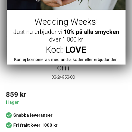
Wedding Weeks!
Just nu erbjuder vi
10% på alla smycken
över 1 000 kr
Kod:
LOVE
Blomdahl
Blomdahl S Medium Link 52
Kan ej kombineras med andra koder eller erbjudanden.
cm
33-24953-00
859
kr
I lager
Snabba leveranser
Fri frakt över 1000 kr