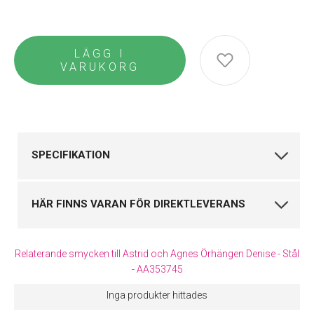
LÄGG I
VARUKORG
SPECIFIKATION
Varumärke
Astrid&Agnes
HÄR FINNS VARAN FÖR DIREKTLEVERANS
Kollektion
Denise
Produkttyp
Örhängen
Klockmaster Falkenberg
Relaterande smycken till Astrid och Agnes Örhängen Denise - Stål
Till vem
Dam
VARUMÄRKET HITTAR DU HOS
- AA353745
Material
Stål
Klockmaster Alingsås
Inga produkter hittades
Färg
Stål
Klockmaster Falkenberg