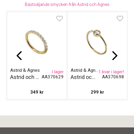
Diameter
8 mm
Bästsäljande smycken från Astrid och Agnes
Klockmaster Gävle, Valbo
Klockmaster Göteborg, Backaplan
Klockmaster Norrtälje
Klockmaster Tranås
Klockmaster Trollhättan
Klockmaster Ulricehamn
Klockmaster Uppsala, Gränby
Astrid & Agnes
Astrid & Agnes
A
I lager
1 kvar i lager!
Astrid och Agnes Ring Lucy - Guld
Astrid och Agnes Ring Lilly - Guld
AA370629
AA370698
349
kr
299
kr