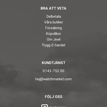
BRA ATT VETA
Delbetala
Våra butiker
Försäkring
Köpvillkor
Om Jewl
Trygg E-handel
KUNDTJÄNST
0143-752 00
hej@watchmarket.com
FÖLJ OSS