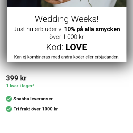
Wedding Weeks!
Just nu erbjuder vi
10% på alla smycken
över 1 000 kr
Astrid och Agnes Örhängen
Kod:
LOVE
Denise - Stål
Kan ej kombineras med andra koder eller erbjudanden.
AA353745
399
kr
1 kvar i lager!
Snabba leveranser
Fri frakt över 1000 kr